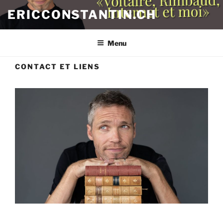
Aller
ERICCONSTANTIN.CH
au
contenu
principal
Menu
CONTACT ET LIENS